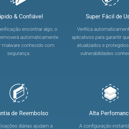
pido & Confiável
Super Fácil de U
rificação encontrar algo, o
Verifica automaticamen
 removerá automaticamente
aplicativos para garantir q
r malware conhecido com
atualizados e protegidos
segurança.
vulnerabilidades conhe
antia de Reembolso
Alta Perfomanc
ficações diárias ajudam a
A configuração instant