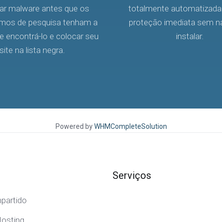
ar malware antes que os
totalmente automatizada
mos de pesquisa tenham a
proteção imediata sem n
e encontrá-lo e colocar seu
instalar.
site na lista negra.
Powered by
WHMCompleteSolution
Serviços
partido
osting