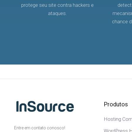
protege seu site contra hackers e
detect
ataques.
mecanis
chance d
Produtos
Hosting Com
Entre em contato conosco!
WordPress H