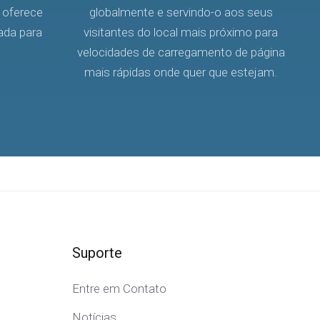
 oferece
globalmente e servindo-o aos seus
ada para
visitantes do local mais próximo para
velocidades de carregamento de página
mais rápidas onde quer que estejam.
Suporte
Entre em Contato
Notícias