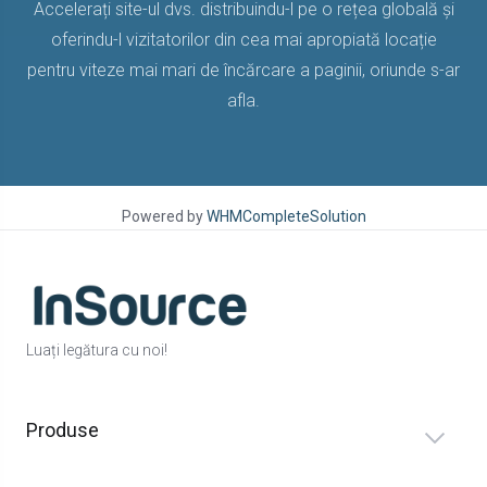
Accelerați site-ul dvs. distribuindu-l pe o rețea globală și
oferindu-l vizitatorilor din cea mai apropiată locație
pentru viteze mai mari de încărcare a paginii, oriunde s-ar
afla.
Powered by
WHMCompleteSolution
Luați legătura cu noi!
Produse