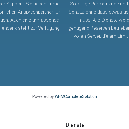
r Support. Sie haben immer
Sofortige Performance und 
önlichen Ansprechpartner für
Schutz, ohne dass etwas ge
Fragen. Auch eine umfassende
muss. Alle Dienste wer
enbank steht zur Verfügung.
genügend Reserven betrieben,
vollen Server, die am Limit
Powered by
WHMCompleteSolution
Dienste