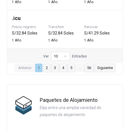
1 Año
1 Año
1 Año
.
icu
Precio registro
Transferir
Renovar
S/32.84 Soles
S/32.84 Soles
S/41.29 Soles
1 Año
1 Año
1 Año
Ver
Entradas
Anterior
1
2
3
4
5
…
56
Siguiente
Paquetes de Alojamiento
Elija entre una amplia variedad de
paquetes de alojamiento