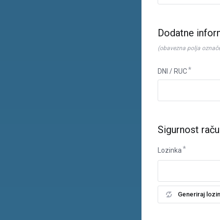
Dodatne infor
(obavezna polja označ
DNI / RUC
Sigurnost rač
Lozinka
Generiraj lozi