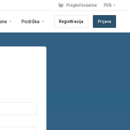
Pregled košarice
PEN
ene
Podrška
Registtracija
Prijava