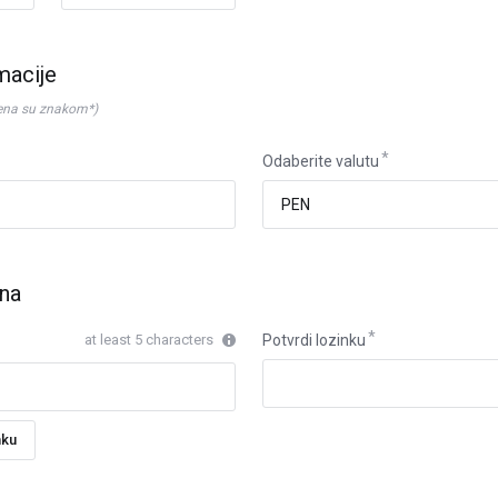
macije
ena su znakom*)
Odaberite valutu
una
at least 5 characters
Potvrdi lozinku
nku